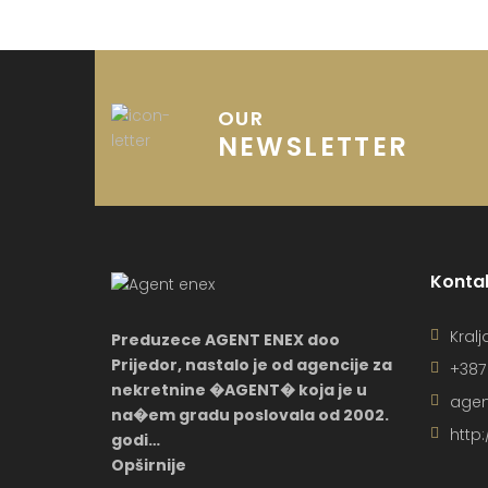
OUR
NEWSLETTER
Konta
Kralj
Preduzece AGENT ENEX doo
Prijedor, nastalo je od agencije za
+387
nekretnine �AGENT� koja je u
agen
na�em gradu poslovala od 2002.
http
godi…
Opširnije