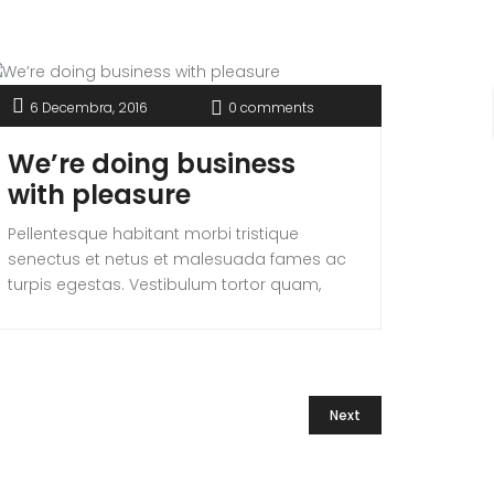
est. Mauris placerat eleifend leo. Quisque sit
amet est et sapien ullamcorper pharetra.
Vestibulum erat wisi, condimentum sed,
commodo [...]
6 Decembra, 2016
0 comments
We’re doing business
with pleasure
Pellentesque habitant morbi tristique
senectus et netus et malesuada fames ac
turpis egestas. Vestibulum tortor quam,
feugiat vitae, ultricies eget, tempor sit amet,
ante. Donec eu libero sit amet quam
egestas semper. Aenean ultricies mi vitae
est. Mauris placerat eleifend leo. Quisque sit
amet est et sapien ullamcorper pharetra.
Next
Vestibulum erat wisi, condimentum sed,
commodo [...]