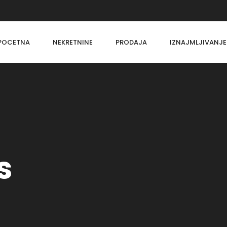
POCETNA
NEKRETNINE
PRODAJA
IZNAJMLJIVANJE
s