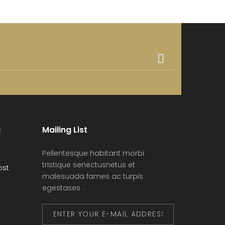
a
Mailing List
Pellentesque habitant morbi
tristique senectusnetus et
ost
malesuada fames ac turpis
egestases .