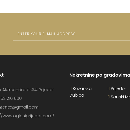
kt
Nekretnine po gradovim
Kozarska
Prijedor
a Aleksandra br.34, Prijedor
Dubica
Sanski M
 52 216 600
tenex@gmail.com
://www.oglasiprijedor.com/