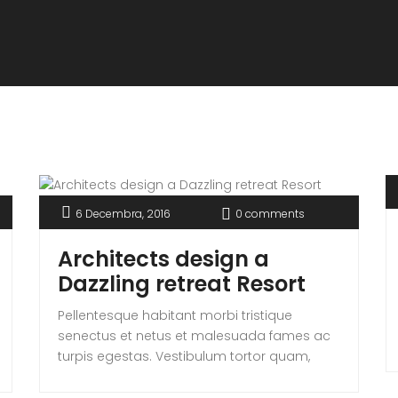
6 Decembra, 2016
0 comments
Architects design a
Dazzling retreat Resort
Pellentesque habitant morbi tristique
senectus et netus et malesuada fames ac
turpis egestas. Vestibulum tortor quam,
feugiat vitae, ultricies eget, tempor sit amet,
ante. Donec eu libero sit amet quam