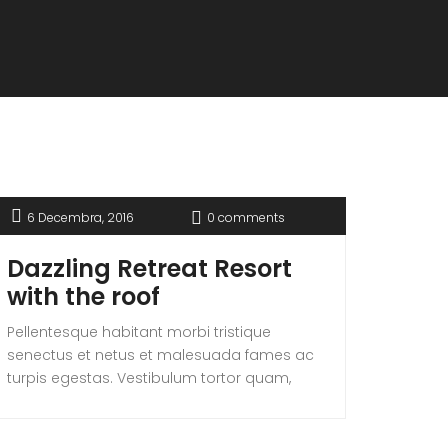
6 Decembra, 2016
0 comments
Dazzling Retreat Resort
with the roof
Pellentesque habitant morbi tristique
senectus et netus et malesuada fames ac
turpis egestas. Vestibulum tortor quam,
feugiat vitae, ultricies eget, tempor sit amet,
ante. Donec eu libero sit amet quam
egestas semper. Aenean ultricies mi vitae