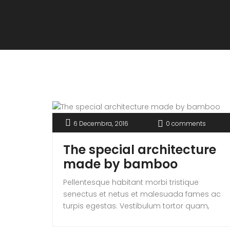
6 Decembra, 2016
0 comments
The special architecture
made by bamboo
Pellentesque habitant morbi tristique
senectus et netus et malesuada fames ac
turpis egestas. Vestibulum tortor quam,
feugiat vitae, ultricies eget, tempor sit amet,
ante. Donec eu libero sit amet quam