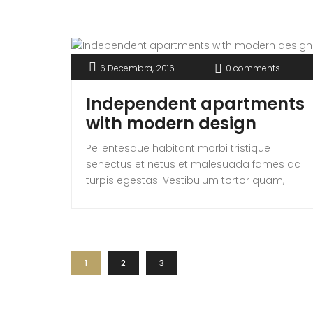
egestas semper. Aenean ultricies mi vitae
est. Mauris placerat eleifend leo.
6 Decembra, 2016
0 comments
Independent apartments
with modern design
Pellentesque habitant morbi tristique
senectus et netus et malesuada fames ac
turpis egestas. Vestibulum tortor quam,
feugiat vitae, ultricies eget, tempor sit amet,
ante. Donec eu libero sit amet quam
egestas semper. Aenean ultricies mi vitae
est. Mauris placerat eleifend leo. Quisque sit
amet est et sapien ullamcorper pharetra.
1
2
3
Vestibulum erat wisi, condimentum sed,
commodo [...]