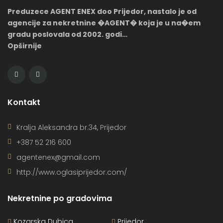
Preduzece AGENT ENEX doo Prijedor, nastalo je od
agencije za nekretnine �AGENT� koja je u na�em
gradu poslovala od 2002. godi…
Opširnije
Kontakt
Kralja Aleksandra br.34, Prijedor
+387 52 216 600
agentenex@gmail.com
http://www.oglasiprijedor.com/
Nekretnine po gradovima
Kozarska Dubica
Prijedor