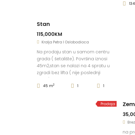
13
kuhinj
dvije 
drugu 
Stan
preds
adapta
115,000KM
jedna
Kralja Petra I Oslobodioca
Na prodaju stan u samom centru
grada ( šetalište). Površina iznosi
45m2,stan se nalazi na 4 spratu u
zgradi bez lifta ( nije poslednji
sprat) Struktura stana :
2
45 m
1
1
hodnik,wc,trpezarija,kuhinja,dnevna
soba,spavaca soba,terasa. Stan
se prodaje namjesten. Stolarija
Zeml
Prodaja
drvo,podovi laminat.
35,0
Dokumentacija uredna. Cijena
115.000,00 KM. Sve dodatne
Brez
informacija za predmetni stan na
na pr