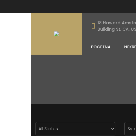
18 Haward Amst
Building St, CA, U
POCETNA
NEKR