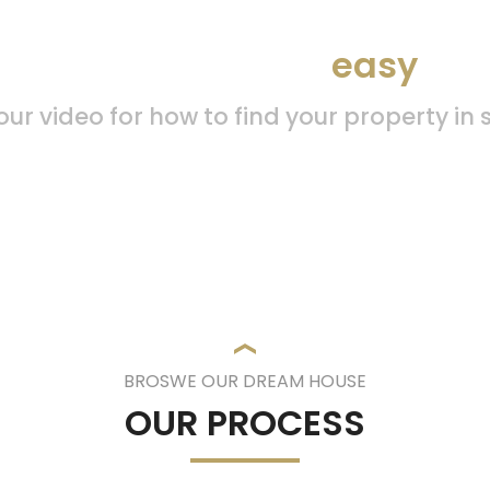
d your property by
easy
sea
ur video for how to find your property in
BROSWE OUR DREAM HOUSE
OUR PROCESS