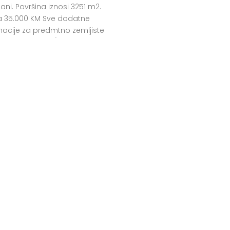
ani. Površina iznosi 3251 m2.
a 35.000 KM Sve dodatne
macije za predmtno zemljiste
oj telefona 066/701-201.