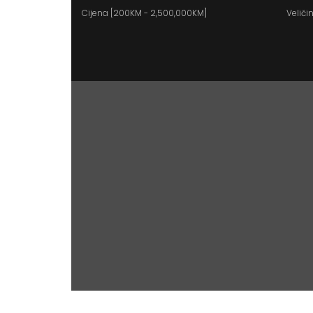
Cijena [
200KM
-
2,500,000KM
]
Veličin