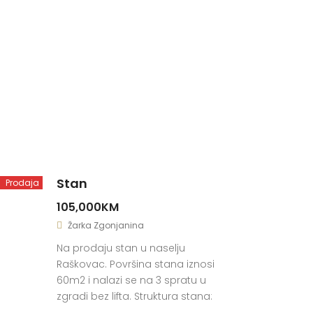
Stan
Prodaja
105,000KM
Žarka Zgonjanina
Na prodaju stan u naselju
Raškovac. Površina stana iznosi
60m2 i nalazi se na 3 spratu u
zgradi bez lifta. Struktura stana:
kuhinja sa