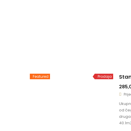
Sta
Featured
Prodaja
285,
Prij
Ukupna
od čeg
druga
40.1m2
dnevna