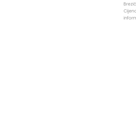
broj telefona 066/701-201
Brezič
Cijen
infor
na br