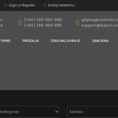
Login or Register
Dodaj nekretninu
on
(+84) 388-969-888
g5plus@outlook.
SA
(+84) 388-969-888
support@beyot.c
ETNINE
PRODAJA
IZNAJMLJIVANJE
ZAMJENA