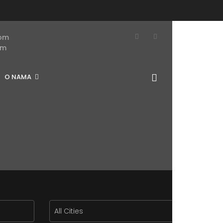
com
om
O NAMA