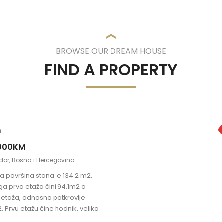
BROWSE OUR DREAM HOUSE
FIND A PROPERTY
n
000KM
edor, Bosna i Hercegovina
 površina stana je 134.2 m2,
a prva etaža čini 94.1m2 a
 etaža, odnosno potkrovlje
. Prvu etažu čine hodnik, velika
 soba sa trpezarijom i