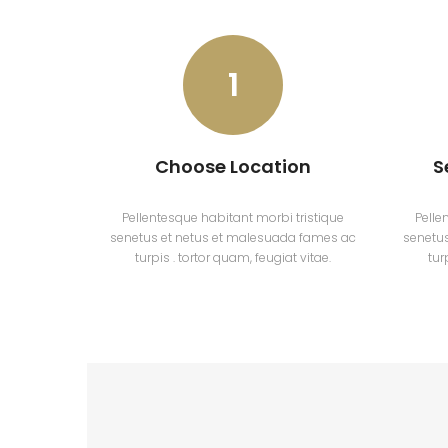
1
Choose Location
S
Pellentesque habitant morbi tristique
Pelle
senetus et netus et malesuada fames ac
senetu
turpis . tortor quam, feugiat vitae.
tur