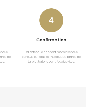
4
Confirmation
stique
Pellentesque habitant morbi tristique
ames ac
senetus et netus et malesuada fames ac
tae.
turpis . tortor quam, feugiat vitae.