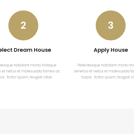
2
3
elect Dream House
Apply House
ntesque habitant morbi tristique
Pellentesque habitant morbi tri
s et netus et malesuada fames ac
senetus et netus et malesuada f
pis . tortor quam, feugiat vitae.
turpis . tortor quam, feugiat vi