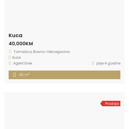
Kuca
40,000KM
Tomašica, Bosna i Hercegovina
Kuće
Agent Enex
prije 4 godine
2
45 m
Prodaja