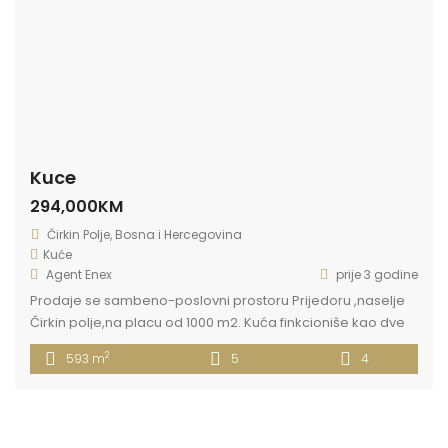
Kuce
294,000KM
Čirkin Polje, Bosna i Hercegovina
Kuće
Agent Enex
prije 3 godine
Prodaje se sambeno-poslovni prostoru Prijedoru ,naselje
Čirkin polje,na placu od 1000 m2. Kuća finkcioniše kao dve
nezavisne stambene jedinice i to: Prva stambena jedinica
2
593 m
5
4
(257 m2) izgradjena 1980. godine (P+I+PTK): a) P-prizemlje
(kuhinja,trpezarija,dnevna
soba,hodnik,kupatilo,ostava,garaža) b) I-prvi sprat (tri
spavace sobe,kupatilo,hodnik) v) PTK-potkrovlje (tri