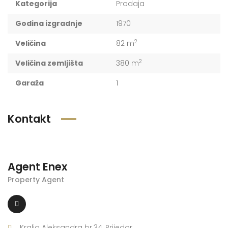
Kategorija
Prodaja
Godina izgradnje
1970
2
Veličina
82 m
2
Veličina zemljišta
380 m
Garaža
1
Kontakt
Agent Enex
Property Agent
Kralja Aleksandra br.34, Prijedor