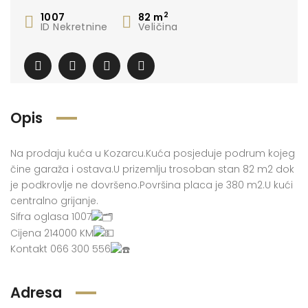
2
1007
82
m
ID Nekretnine
Veličina
Opis
Na prodaju kuća u Kozarcu.Kuća posjeduje podrum kojeg
čine garaža i ostava.U prizemlju trosoban stan 82 m2 dok
je podkrovlje ne dovršeno.Površina placa je 380 m2.U kući
centralno grijanje.
Sifra oglasa 1007
Cijena 214000 KM
Kontakt 066 300 556
Adresa