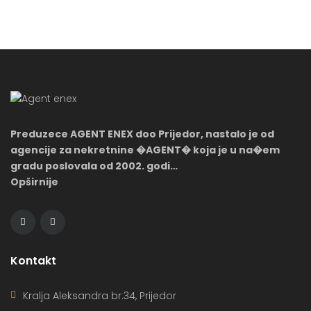
zasebne prostorije) 2. Druga stambena jedinica (336m2)
izgradjena 2004.godine (P+I+PTK): a) P-prizemlje […]
Preduzece AGENT ENEX doo Prijedor, nastalo je od
agencije za nekretnine �AGENT� koja je u na�em
gradu poslovala od 2002. godi…
Opširnije
Kontakt
Kralja Aleksandra br.34, Prijedor