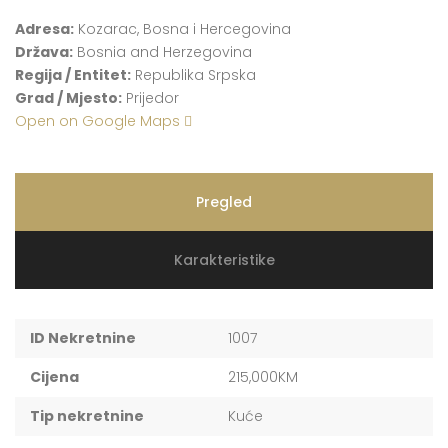
Adresa:
Kozarac, Bosna i Hercegovina
Država:
Bosnia and Herzegovina
Regija / Entitet:
Republika Srpska
Grad / Mjesto:
Prijedor
Open on Google Maps
Pregled
Karakteristike
ID Nekretnine
1007
Cijena
215,000KM
Tip nekretnine
Kuće