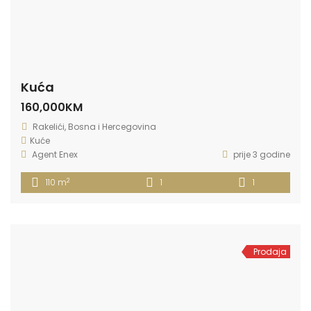
Kuća
160,000KM
Rakelići, Bosna i Hercegovina
Kuće
Agent Enex
prije 3 godine
2
110 m
1
1
Prodaja