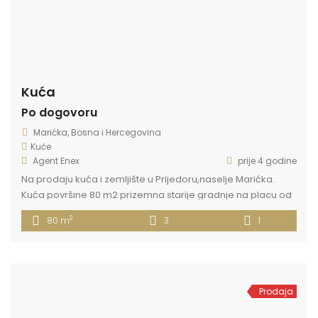
Kuća
Po dogovoru
Marićka, Bosna i Hercegovina
Kuće
Agent Enex
prije 4 godine
Na prodaju kuća i zemljište u Prijedoru,naselje Marićka.
Kuća površine 80 m2 prizemna starije gradnje na placu od
500 m2.Uz predmetni objekat na prodaju je jos 7000 m2
2
80 m
3
1
zemljišta . Objekat je od aflatnog puta udaljen 200 m.
Posjeduje sve priključke struja,voda,telefon. Strukturu
prostorija čine hodnik,wc i kupatilo,tri spavaće
sobe,dnevna sa kuhinjom i trpezarijom. Stanje […]
Prodaja