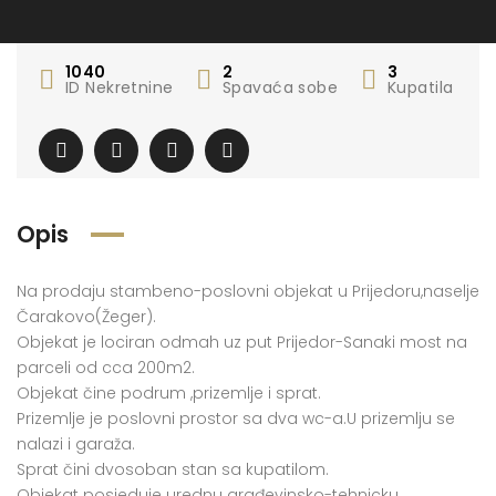
1040
2
3
ID Nekretnine
Spavaća sobe
Kupatila
Opis
Na prodaju stambeno-poslovni objekat u Prijedoru,naselje
Čarakovo(Žeger).
Objekat je lociran odmah uz put Prijedor-Sanaki most na
parceli od cca 200m2.
Objekat čine podrum ,prizemlje i sprat.
Prizemlje je poslovni prostor sa dva wc-a.U prizemlju se
nalazi i garaža.
Sprat čini dvosoban stan sa kupatilom.
Objekat posjeduje urednu građevinsko-tehnicku