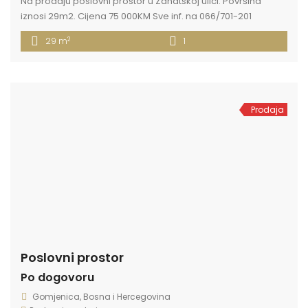
Na prodaju poslovni prostor u Zanatskoj ulici. Površina
iznosi 29m2. Cijena 75 000KM Sve inf. na 066/701-201
2
29 m
1
Prodaja
Poslovni prostor
Po dogovoru
Gomjenica, Bosna i Hercegovina