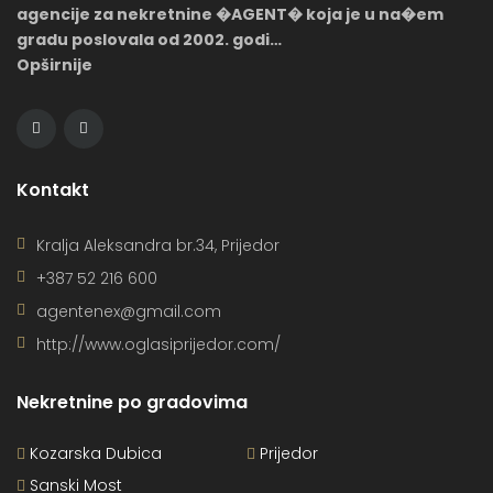
agencije za nekretnine �AGENT� koja je u na�em
gradu poslovala od 2002. godi…
Opširnije
Kontakt
Kralja Aleksandra br.34, Prijedor
+387 52 216 600
agentenex@gmail.com
http://www.oglasiprijedor.com/
Nekretnine po gradovima
Kozarska Dubica
Prijedor
Sanski Most