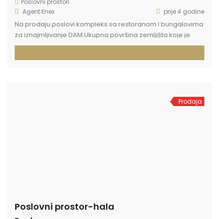
Poslovni prostori
Agent Enex
prije 4 godine
Na prodaju poslovi kompleks sa restoranom i bungalovima
za iznajmljivanje DAM.Ukupna površina zemljišta koje je
predmet prodaje iznosi 4859 m2 i nalazi se u naselju
Gomjenica u neposrednoj blizini svadbenog salona
Knežević. Lokacija u blizini svih sadržaja. Restoran
opremljen kuhinjom i svom pratocom opremom za sve
vrste proslava. Objekat u kome se nalazi restoran čini […]
Prodaja
Poslovni prostor-hala