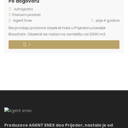
Po dogovoru
Jutrogosta
Poslovni prostori
Agent Enex
prije 4 godine
Na prodaju poslovni objekat hala u Prijedoru,naselje
Brezičani. Objekat se nalazi na zemljištu od 2000 m2.
Dimenzije objekta 12×16 m Skladište 10×9 m Pristup objektu
1
sa lokalnog puta Brezičani -Jutrogošta. Sifra oglasa P-150
Kontakt 066 300 556
Preduzece AGENT ENEX doo Prijedor, nastalo je od