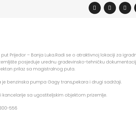
ut Prijedor – Banja Luka.Radi se o atraktivnoj lokaciji za igrad
emljište posjeduje urednu građevinsko-tehničku dokumentaci
rektan prilaz sa magistralnog puta.
ta je benzinska pumpa Gagy trans,pekara i drugi sadržaji.
 kancelarije sa ugostiteljskim objektom prizemlje.
/300-556