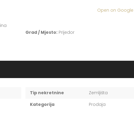
Open on Googl
vina
Grad / Mjesto:
Prijedor
Tip nekretnine
Zemljišta
Kategorija
Prodaja