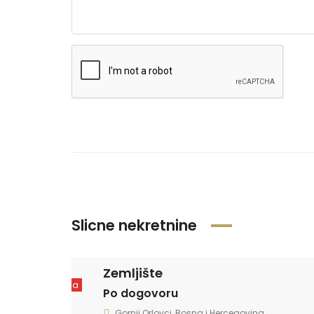
Slicne nekretnine
Zemljište
Prodaja
Po dogovoru
Gornji Orlovci, Bosna i Hercegovina