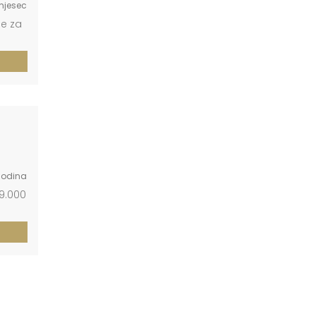
 mjesec
je za
 godina
49.000