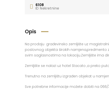
6108
ID Nekretnine
Opis
Na prodaju građevinsko zemljište uz magistralni p
poslovnog objekta širokih namjena,predmento z
svim saglasnostima na lokaciju.Zemljište ima di
Zemljište se nalazi uz hotel Stacato ,a preko pu
Trenutno na zemljištu izgrađen objekat u namjeni
Sve potrebne informacije možete dobiti na 066