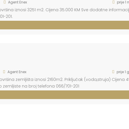
Agent Enex
prije 1
Površina iznosi 3251 m2. Cijena 35.000 KM Sve dodatne informaci
01-201.
Agent Enex
prije 1
vršina zemljišta iznosi 2160m2. Priključak (voda,struja) Cijena 
zemljiste na broj telefona 066/701-201