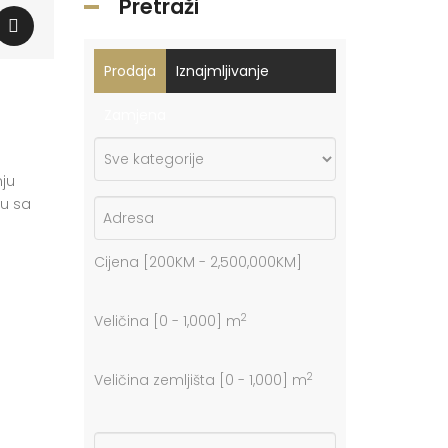
Pretraži
Prodaja
Iznajmljivanje
Zamjena
nju
ju sa
Cijena [
200KM
-
2,500,000KM
]
2
Veličina [
0
-
1,000
] m
2
Veličina zemljišta [
0
-
1,000
] m