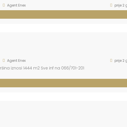
Agent Enex
prije 2
Agent Enex
prije 2
ina iznosi 1444 m2 Sve inf na 066/701-201