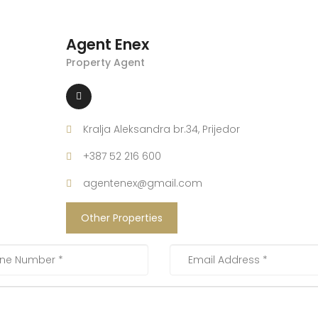
Agent Enex
Property Agent
Kralja Aleksandra br.34, Prijedor
+387 52 216 600
agentenex@gmail.com
Other Properties