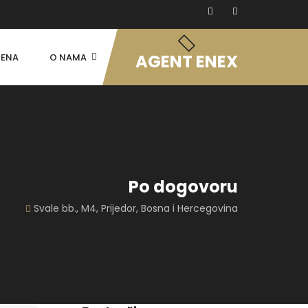
AGENT ENEX
ENA
O NAMA
Po dogovoru
Svale bb., M4, Prijedor, Bosna i Hercegovina